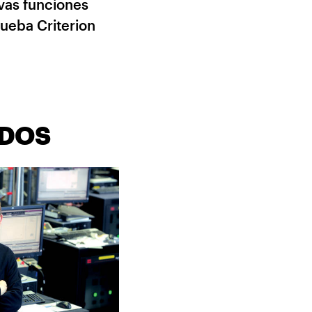
vas funciones
rueba Criterion
ADOS