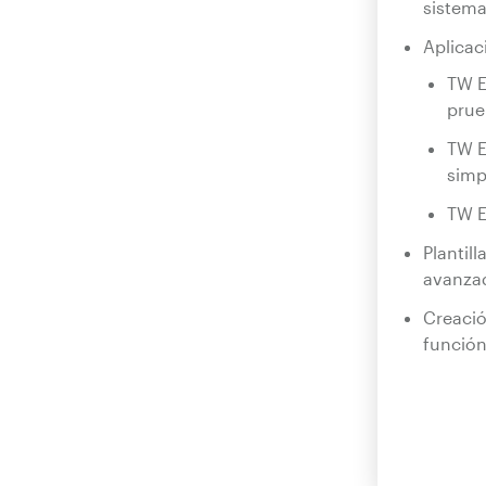
sistema
Aplicac
TW El
prue
TW E
simp
TW E
Plantil
avanzad
Creació
función 