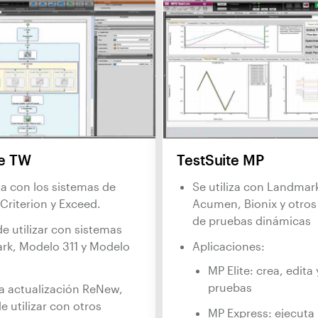
te TW
TestSuite MP
iza con los sistemas de
Se utiliza con Landmar
Criterion y Exceed.
Acumen, Bionix y otros
de pruebas dinámicas
e utilizar con sistemas
rk, Modelo 311 y Modelo
Aplicaciones:
MP Elite: crea, edita
pruebas
 actualización ReNew,
e utilizar con otros
MP Express: ejecuta