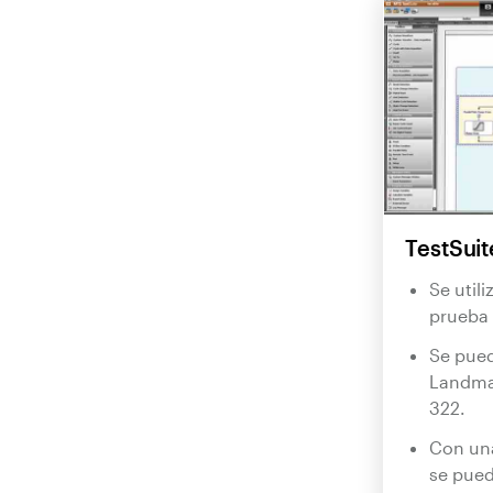
TestSui
Se util
prueba 
Se pued
Landma
322.
Con una
se pued