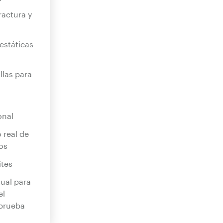
ractura y
estáticas
llas para
onal
 real de
os
ites
tual para
el
prueba