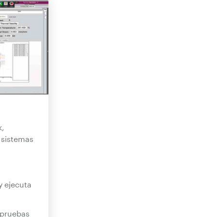
k,
 sistemas
 y ejecuta
 pruebas