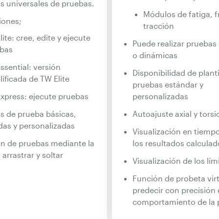
s universales de pruebas.
Módulos de fatiga, f
iones;
tracción
ite: cree, edite y ejecute
Puede realizar pruebas 
bas
o dinámicas
ssential: versión
Disponibilidad de planti
lificada de TW Elite
pruebas estándar y
xpress: ejecute pruebas
personalizadas
las de prueba básicas,
Autoajuste axial y torsi
as y personalizadas
Visualización en tiempo
n de pruebas mediante la
los resultados calculad
arrastrar y soltar
Visualización de los lím
Función de probeta vir
predecir con precisión 
comportamiento de la 