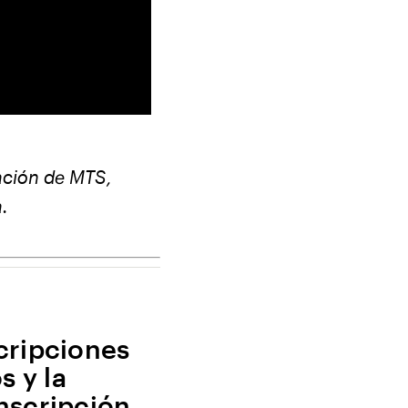
tación de MTS,
.
cripciones
s y la
nscripción