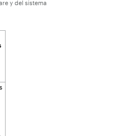
are y del sistema
s
s
o