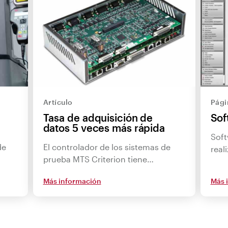
Artículo
Pági
Tasa de adquisición de
Sof
datos 5 veces más rápida
Soft
de
El controlador de los sistemas de
real
prueba MTS Criterion tiene…
Más información
Más 