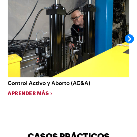
Control Activo y Aborto (AC&A)
S
APRENDER MÁS
M
CASOS PRÁCTICOS