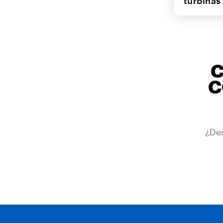
turbinas
C
C
¿Des