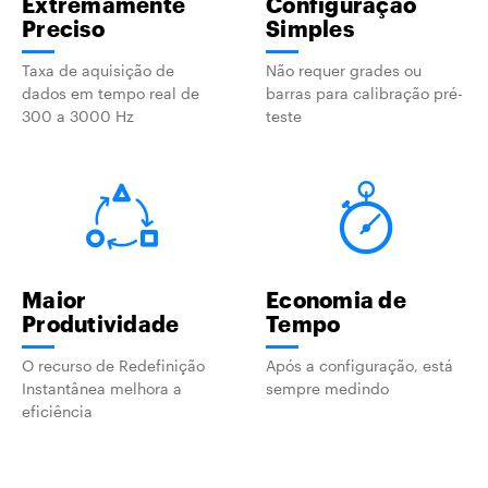
Extremamente
Configuração
Preciso
Simples
Taxa de aquisição de
Não requer grades ou
dados em tempo real de
barras para calibração pré-
300 a 3000 Hz
teste
Maior
Economia de
Produtividade
Tempo
O recurso de Redefinição
Após a configuração, está
Instantânea melhora a
sempre medindo
eficiência