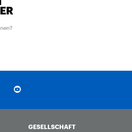
H
TER
onen?
GESELLSCHAFT