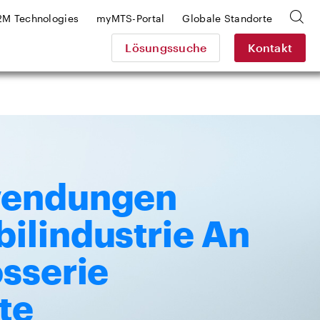
2M Technologies
myMTS-Portal
Globale Standorte
Lösungssuche
Kontakt
wendungen
ilindustrie An
sserie
te