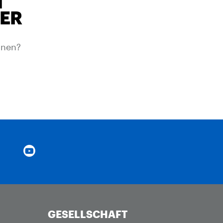
H
TER
onen?
GESELLSCHAFT