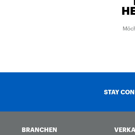
HE
Möch
STAY CO
BRANCHEN
VERKA