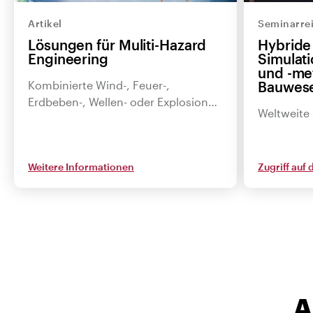
Artikel
Seminarre
Lösungen für Muliti-Hazard
Hybride
Engineering
Simulat
und -me
Kombinierte Wind-, Feuer-,
Bauwes
Erdbeben-, Wellen- oder Explosion…
Weltweite
Weitere Informationen
Zugriff auf
A