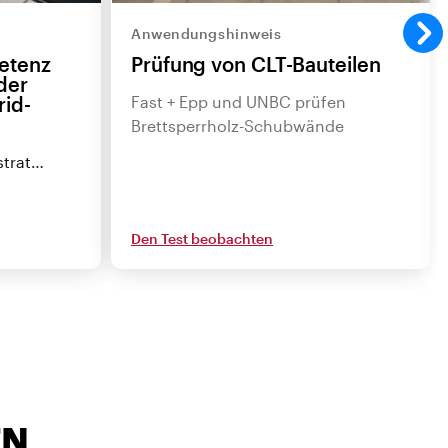
Anwendungshinweis
etenz
Prüfung von CLT-Bauteilen
der
id-
Fast + Epp und UNBC prüfen
Brettsperrholz-Schubwände
strat…
Den Test beobachten
EN