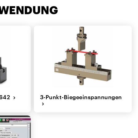
NWENDUNG
l 642
3-Punkt-Biegeeinspannungen