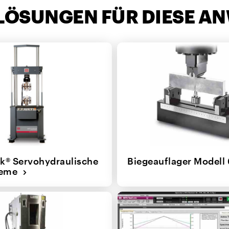
LÖSUNGEN FÜR DIESE A
k® Servohydraulische
Biegeauflager Model
teme