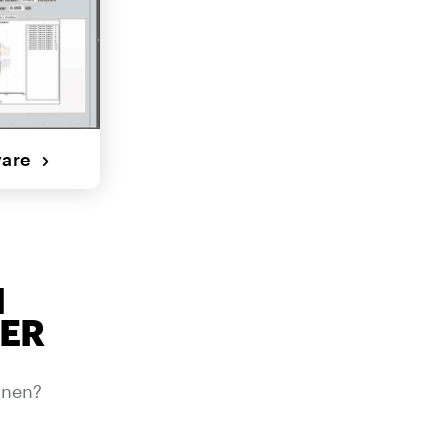
ware
H
TER
onen?