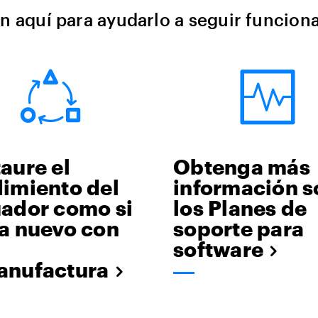
án aquí para ayudarlo a seguir funcio
aure el
Obtenga más
imiento del
información s
uador como si
los Planes de
a nuevo con
soporte para
software
anufactura