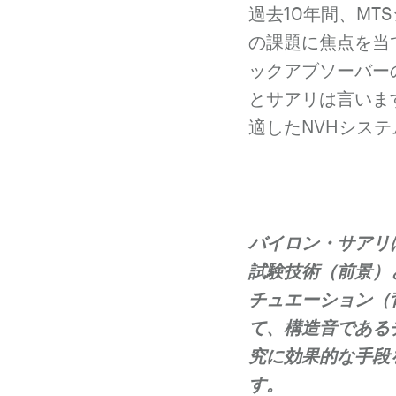
過去10年間、M
の課題に焦点を当
ックアブソーバー
とサアリは言いま
適したNVHシス
バイロン・サアリ
試験技術（前景）
チュエーション（
て、構造音である
究に効果的な手段
す。