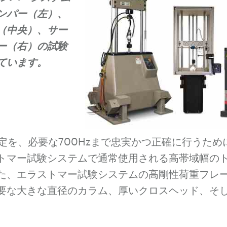
ンパー（左）、
（中央）、サー
ー（右）の試験
ています。
測定を、必要な700Hzまで忠実かつ正確に行うた
トマー試験システムで通常使用される高帯域幅の
た、エラストマー試験システムの高剛性荷重フレ
要な大きな直径のカラム、厚いクロスヘッド、そ