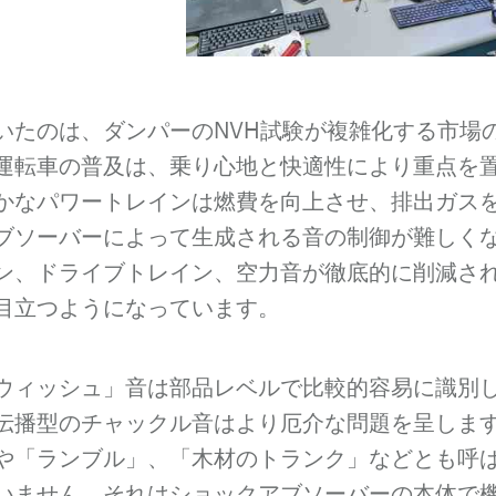
いたのは、ダンパーのNVH試験が複雑化する市場
運転車の普及は、乗り心地と快適性により重点を
かなパワートレインは燃費を向上させ、排出ガス
ブソーバーによって生成される音の制御が難しく
ン、ドライブトレイン、空力音が徹底的に削減さ
目立つようになっています。
ウィッシュ」音は部品レベルで比較的容易に識別
伝播型のチャックル音はより厄介な問題を呈しま
や「ランブル」、「木材のトランク」などとも呼
いません。それはショックアブソーバーの本体で