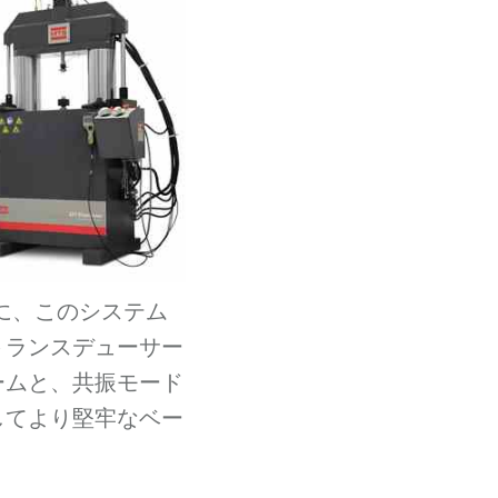
めに、このシステム
トランスデューサー
ームと、共振モード
してより堅牢なベー