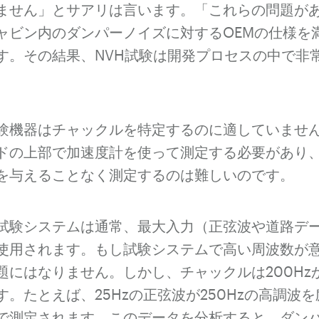
ません」とサアリは言います。「これらの問題が
ャビン内のダンパーノイズに対するOEMの仕様を
す。その結果、NVH試験は開発プロセスの中で非
験機器はチャックルを特定するのに適していませ
ドの上部で加速度計を使って測定する必要があり
を与えることなく測定するのは難しいのです。
試験システムは通常、最大入力（正弦波や道路データ
使用されます。もし試験システムで高い周波数が
にはなりません。しかし、チャックルは200Hzか
。たとえば、25Hzの正弦波が250Hzの高調波
で測定されます。このデータを分析すると、ダンパー