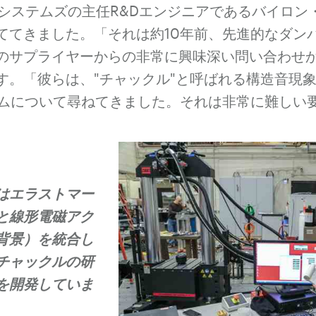
TSシステムズの主任R&Dエンジニアであるバイロ
ててきました。「それは約10年前、先進的なダン
のサプライヤーからの非常に興味深い問い合わせ
す。「彼らは、"チャックル"と呼ばれる構造音現
テムについて尋ねてきました。それは非常に難しい
はエラストマー
と線形電磁アク
背景）を統合し
チャックルの研
を開発していま