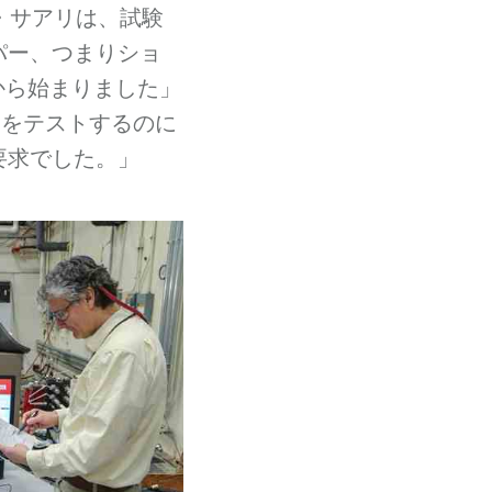
ン・サアリは、試験
パー、つまりショ
から始まりました」
象をテストするのに
要求でした。」