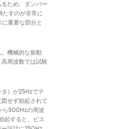
あるため、ダンパー
満たすのが非常に
常に重要な部分と
ん。機械的な振動
、高周波数では試験
）が25Hzでテ
意図せず励起されて
ら500Hzの周波
を励起すると、ピス
設計に250Hz