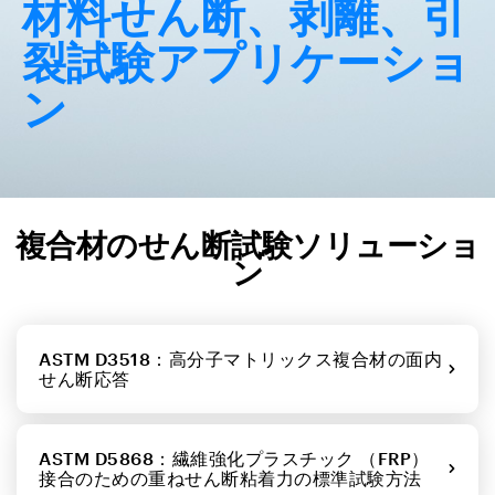
材料せん断、剥離、引
裂試験アプリケーショ
ン
複合材のせん断試験ソリューショ
ン
ASTM D3518：高分子マトリックス複合材の面内
せん断応答
ASTM D5868：繊維強化プラスチック （FRP）
接合のための重ねせん断粘着力の標準試験方法