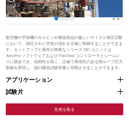
航空機や宇宙機のキャビンや構造部品の厳しいサイクル加圧試験
において、加圧された空気の流れを正確に制御することができま
す。セットアップと操作が簡単なシリーズ 261 ユニットは、
AeroPro ソフトウェアおよび FlexTest コントローラとシームレ
スに統合でき、信頼性が高く、正確で再現性のある閉ループ圧力
制御を実現し、他の構造試験荷重と同期させることができます。
アプリケーション
試験片
見積を取る