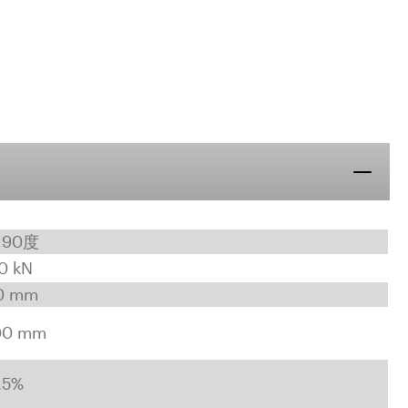
～90度
0 kN
0 mm
00 mm
.5%