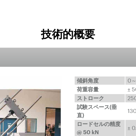
技術的概要
傾斜角度
0
荷重容量
± 5
ストローク
25
試験スペース(垂
13
直)
ロードセルの精度
± 0
@ 50 kN