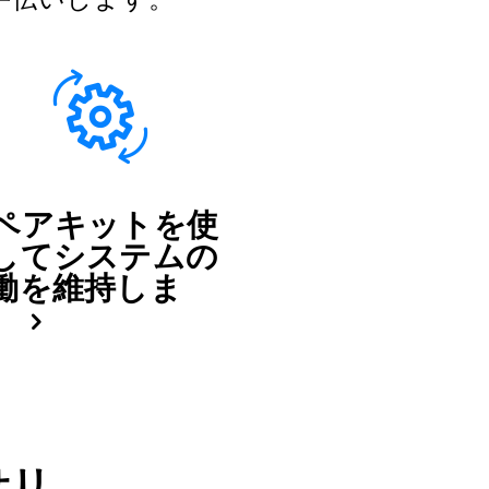
ペアキットを使
してシステムの
働を維持しま
。
サリ