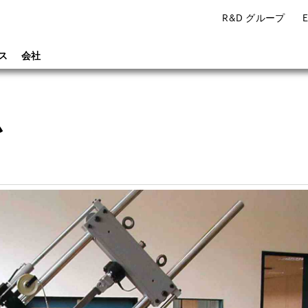
R&D グループ
ス
会社
ム