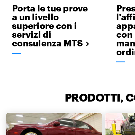
Porta le tue prove
Pre
a un livello
l'af
superiore con i
app
servizi di
con 
consulenza MTS
man
ordi
PRODOTTI, 