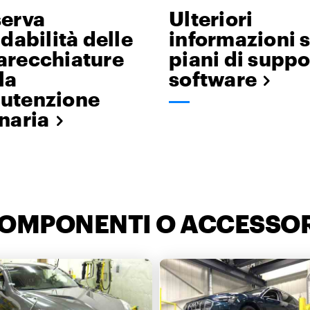
serva
Ulteriori
fidabilità delle
informazioni s
arecchiature
piani di suppo
la
software
utenzione
naria
COMPONENTI O ACCESSOR