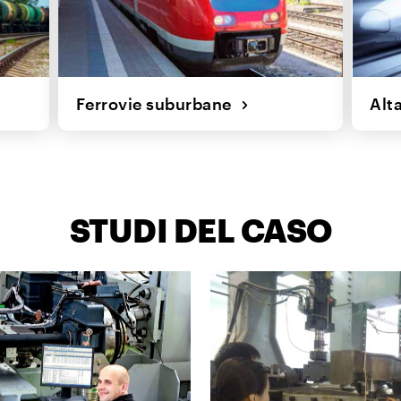
Ferrovie suburbane
Alt
STUDI DEL CASO