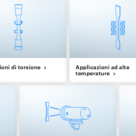
ioni di torsione
Applicazioni ad alte
temperature