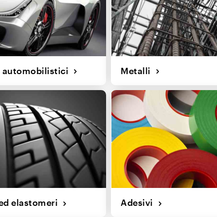
i automobilistici
Metalli
d elastomeri
Adesivi