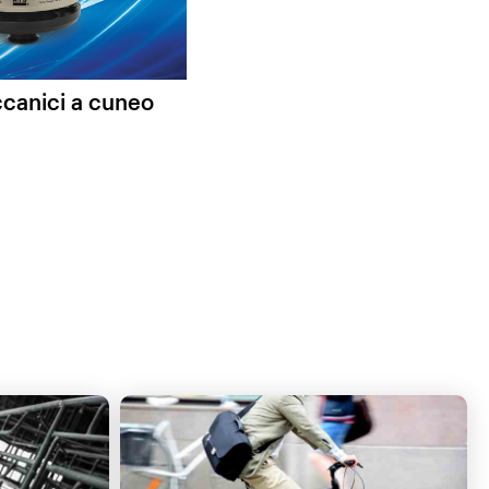
ccanici a cuneo
Empuñaduras de alta tempe
GUARDA IL VIDEO