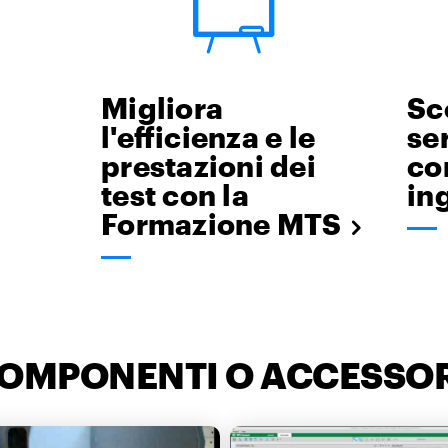
Migliora
Sco
l'efficienza e le
ser
prestazioni dei
co
test con la
in
Formazione MTS
COMPONENTI O ACCESSOR