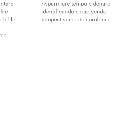
ontare
risparmiare tempo e denaro
li e
identificando e risolvendo
nché le
tempestivamente i problemi
ome