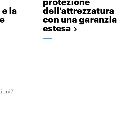
protezione
e la
dell'attrezzatura
e
con una garanzia
estesa
zioni?