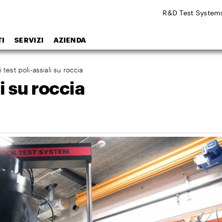
R&D Test System
I
SERVIZI
AZIENDA
i test poli-assiali su roccia
li su roccia