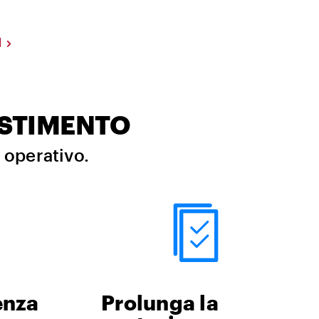
I
ESTIMENTO
i operativo.
enza
Prolunga la