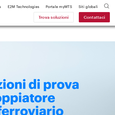
s
E2M Technologies
Portale myMTS
Siti globali
Trova soluzioni
Contattaci
ioni di prova
oppiatore
erroviario