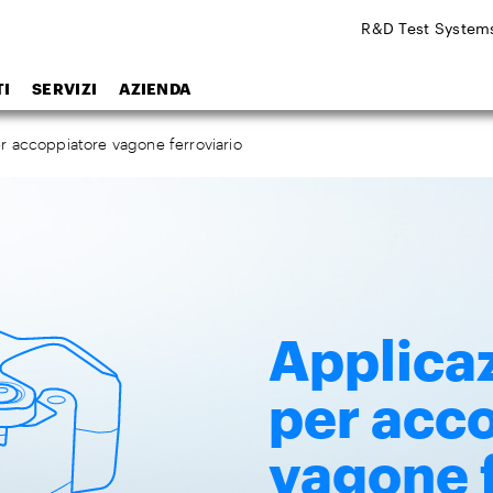
R&D Test System
I
SERVIZI
AZIENDA
er accoppiatore vagone ferroviario
Applicaz
per acc
vagone f