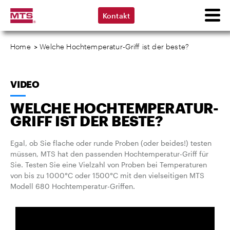
Kontakt
Home
>
Welche Hochtemperatur-Griff ist der beste?
VIDEO
WELCHE HOCHTEMPERATUR-
GRIFF IST DER BESTE?
Egal, ob Sie flache oder runde Proben (oder beides!) testen
müssen, MTS hat den passenden Hochtemperatur-Griff für
Sie. Testen Sie eine Vielzahl von Proben bei Temperaturen
von bis zu 1000°C oder 1500°C mit den vielseitigen MTS
Modell 680 Hochtemperatur-Griffen.