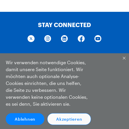
STAY CONNECTED
Wir verwenden notwendige Cookies,
Wir verwenden notwendige Cookies,
© MTS Systems. Alle Rechte vorbehalten
damit unsere Seite funktioniert. Wir
damit unsere Seite funktioniert. Wir
952 937 4000
möchten auch optionale Analyse-
möchten auch optionale Analyse-
Datenschutz
Cookies einrichten, die uns helfen,
Cookies einrichten, die uns helfen,
die Seite zu verbessern. Wir
die Seite zu verbessern. Wir
Nutzungsbedingungen
verwenden keine optionalen Cookies,
verwenden keine optionalen Cookies,
Vertragsbedingungen
es sei denn, Sie aktivieren sie.
es sei denn, Sie aktivieren sie.
Gesetz über moderne Sklaverei
Cookie-Einstellungen
Ablehnen
Ablehnen
Akzeptieren
Akzeptieren