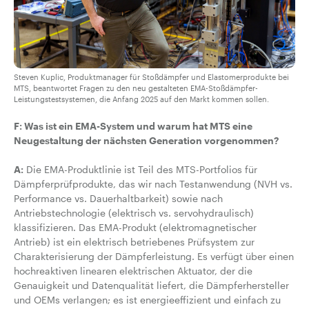
Steven Kuplic, Produktmanager für Stoßdämpfer und Elastomerprodukte bei
MTS, beantwortet Fragen zu den neu gestalteten EMA-Stoßdämpfer-
Leistungstestsystemen, die Anfang 2025 auf den Markt kommen sollen.
F: Was ist ein EMA-System und warum hat MTS eine
Neugestaltung der nächsten Generation vorgenommen?
A:
Die EMA-Produktlinie ist Teil des MTS-Portfolios für
Dämpferprüfprodukte, das wir nach Testanwendung (NVH vs.
Performance vs. Dauerhaltbarkeit) sowie nach
Antriebstechnologie (elektrisch vs. servohydraulisch)
klassifizieren. Das EMA-Produkt (elektromagnetischer
Antrieb) ist ein elektrisch betriebenes Prüfsystem zur
Charakterisierung der Dämpferleistung. Es verfügt über einen
hochreaktiven linearen elektrischen Aktuator, der die
Genauigkeit und Datenqualität liefert, die Dämpferhersteller
und OEMs verlangen; es ist energieeffizient und einfach zu