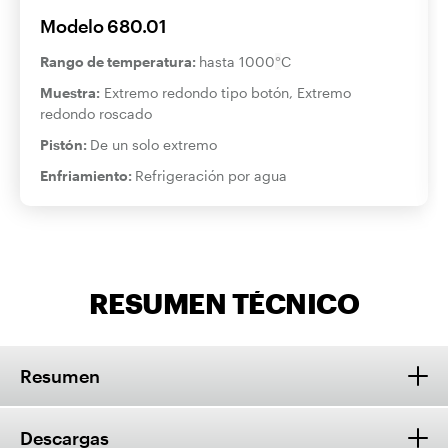
Modelo 680.01
Rango de temperatura:
hasta 1000
°
C
Muestra:
Extremo redondo tipo botón, Extremo
redondo roscado
Pistón:
De un solo extremo
Enfriamiento:
Refrigeración por agua
RESUMEN TÉCNICO
Resumen
Descargas