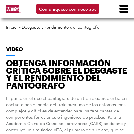
Comuníquese con nosotros
Inicio
>
Desgaste y rendimiento del pantógrafo
VIDEO
OBTENGA INFORMACIÓN
CRÍTICA SOBRE EL DESGASTE
Y EL RENDIMIENTO DEL
PANTÓGRAFO
El punto en el que el pantógrafo de un tren eléctrico entra en
contacto con el cable del trole crea uno de los entornos más
complejos y difíciles de entender para los fabricantes de
componentes ferroviarios e ingenieros de pruebas. Para la
Academia China de Ciencias Ferroviarias (CARS) se diseñó y
construyó un simulador MTS, el primero de su clase, que se