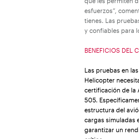
que les permiten d
esfuerzos”, comen
tienes. Las prueb
y confiables para l
BENEFICIOS DEL C
Las pruebas en las 
Helicopter necesita
certificación de l
505. Específicamen
estructura del avi
cargas simuladas e
garantizar un rend