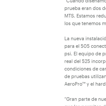
“Cuando diseñamos 
prueba eran dos de
MTS. Estamos redu
los que tenemos mu
La nueva instalaci
para el 505 conec
psi. El equipo de p
real del 525 incor
condiciones de car
de pruebas utiliza
AeroPro™ y el har
“Gran parte de nue