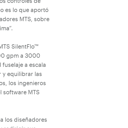
los controles de
so es lo que aportó
uadores MTS, sobre
ima”.
 MTS SilentFlo™
 600 gpm a 3000
 fuselaje a escala
y equilibrar las
os, los ingenieros
el software MTS
a los diseñadores