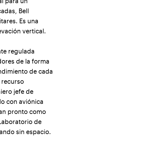
al para un
adas, Bell
tares. Es una
vación vertical.
nte regulada
dores de la forma
endimiento de cada
 recurso
ero jefe de
lo con aviónica
 Tan pronto como
Laboratorio de
ando sin espacio.