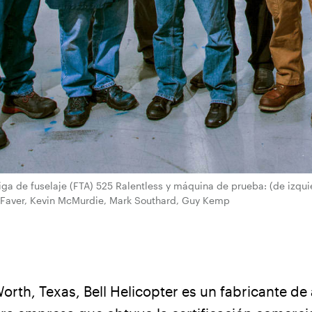
iga de fuselaje (FTA) 525 Ralentless y máquina de prueba: (de izqu
y Faver, Kevin McMurdie, Mark Southard, Guy Kemp
orth, Texas, Bell Helicopter es un fabricante de