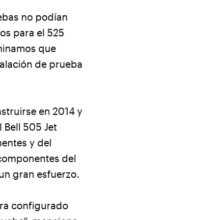
uebas no podían
os para el 525
rminamos que
talación de prueba
struirse en 2014 y
 Bell 505 Jet
entes y del
e componentes del
 un gran esfuerzo.
era configurado