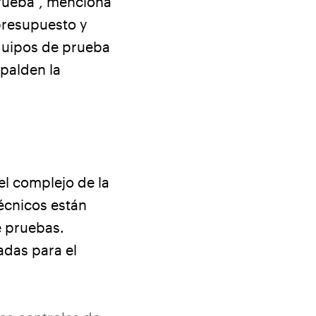
rueba”, menciona
presupuesto y
quipos de prueba
palden la
l complejo de la
écnicos están
e pruebas.
das para el