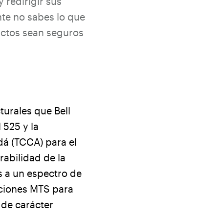
 redirigir sus
te no sabes lo que
uctos sean seguros
turales que Bell
 525 y la
dá (TCCA) para el
rabilidad de la
s a un espectro de
uciones MTS para
 de carácter