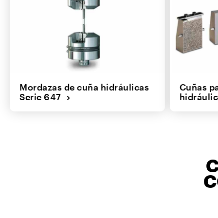
Mordazas de cuña hidráulicas
Cuñas p
Serie 647
hidráuli
C
C