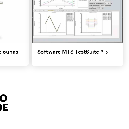
e cuñas
Software MTS TestSuite™
MO
DE