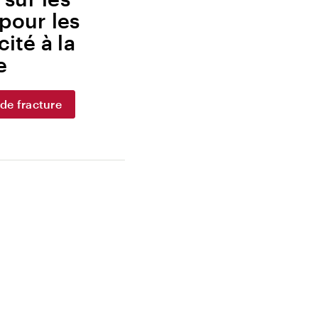
pour les
ité à la
e
 de fracture