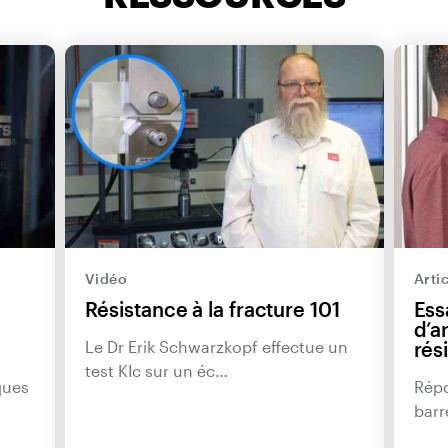
Vidéo
Arti
Résistance à la fracture 101
Ess
d’a
Le Dr Erik Schwarzkopf effectue un
rés
test KIc sur un éc…
ques
Répo
barr