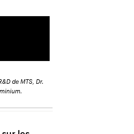
 R&D de MTS, Dr.
luminium.
 sur les