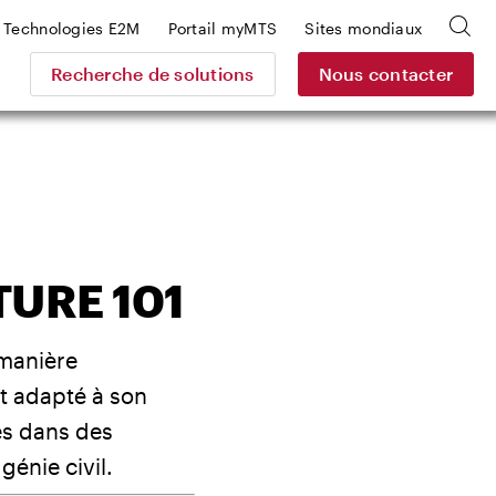
Technologies E2M
Portail myMTS
Sites mondiaux
Recherche de solutions
Nous contacter
TURE 101
 manière
t adapté à son
les dans des
 génie civil.