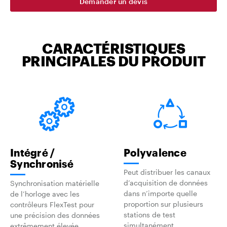
Demander un devis
CARACTÉRISTIQUES
PRINCIPALES DU PRODUIT
Intégré /
Polyvalence
Synchronisé
Peut distribuer les canaux
d’acquisition de données
Synchronisation matérielle
dans n’importe quelle
de l’horloge avec les
proportion sur plusieurs
contrôleurs FlexTest pour
stations de test
une précision des données
simultanément
extrêmement élevée