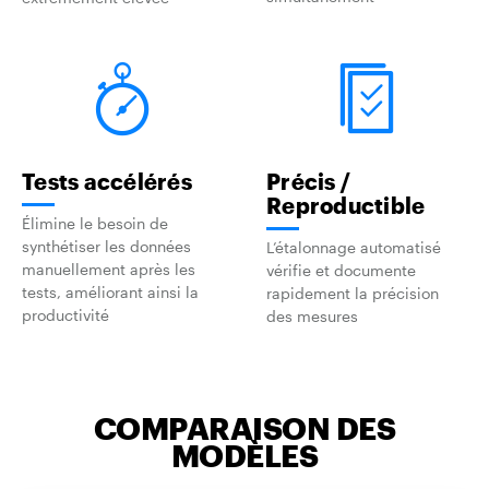
Tests accélérés
Précis /
Reproductible
Élimine le besoin de
synthétiser les données
L’étalonnage automatisé
manuellement après les
vérifie et documente
tests, améliorant ainsi la
rapidement la précision
productivité
des mesures
COMPARAISON DES
MODÈLES