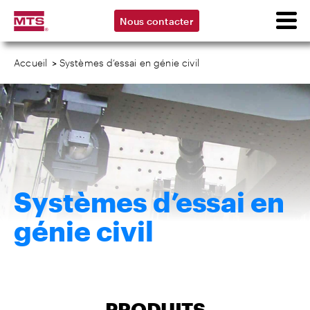
Nous contacter
Accueil
>
Systèmes d’essai en génie civil
Systèmes d’essai en
génie civil
PRODUITS