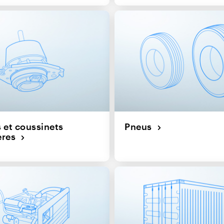
 et coussinets
Pneus
ères