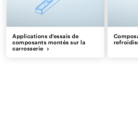
Applications d’essais de
Composa
composants montés sur la
refroid
carrosserie