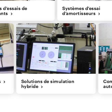
 d’essais de
Systèmes d’essai
ants
d’amortisseurs
us
Solutions de simulation
Com
hybride
aut