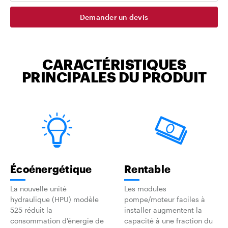
Demander un devis
CARACTÉRISTIQUES
PRINCIPALES DU PRODUIT
Écoénergétique
Rentable
La nouvelle unité
Les modules
hydraulique (HPU) modèle
pompe/moteur faciles à
525 réduit la
installer augmentent la
consommation d'énergie de
capacité à une fraction du