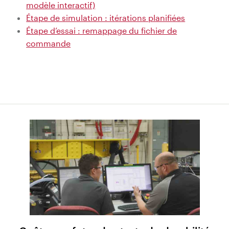
modèle interactif)
Étape de simulation : itérations planifiées
Étape d’essai : remappage du fichier de
commande