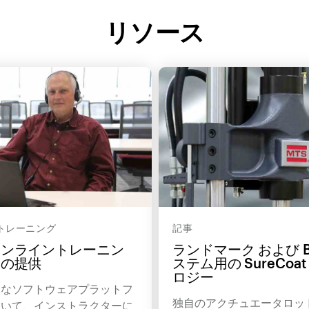
リソース
トレーニング
記事
オンライントレーニン
ランドマーク および Bi
スの提供
ステム用の SureCoa
ロジー
的なソフトウェアプラットフ
独自のアクチュエータロッ
ついて、インストラクターに