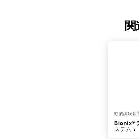
関
動的試験装
Bioni
ステム