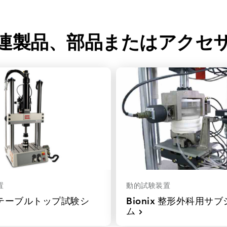
連製品、部品またはアクセ
置
動的試験装置
x® テーブルトップ試験シ
Bionix 整形外科用サ
ム