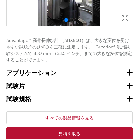
Advantage™ 高伸長伸び計 （AHX850）は、大きな変位を受け
やすい試験片のひずみを正確に測定します。 Criterion® 汎用試
験システムで 850 mm （33.5 インチ）までの大きな変位を測定
することができます。
アプリケーション
試験片
試験規格
すべての製品情報を見る
見積を取る