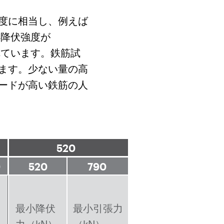
度に相当し、例えば
最小降伏強度が
されています。鉄筋試
ます。少ない量の高
ードが高い鉄筋の人
520
0
520
790
最小降伏
最小引張力