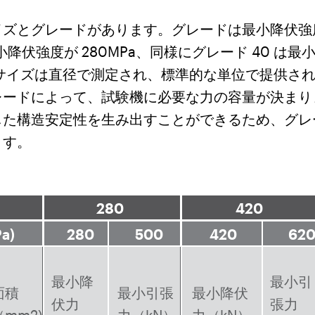
イズとグレードがあります。グレードは最小降伏強
最小降伏強度が 280MPa、同様にグレード 40 は
 です。サイズは直径で測定され、標準的な単位で提供
レードによって、試験機に必要な力の容量が決まり
した構造安定性を生み出すことができるため、グレ
ます。
280
420
a)
280
500
420
62
最小降
最小引
面積
最小引張
最小降伏
伏力
張力