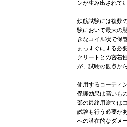
ンが生み出されて
鉄筋試験には複数
験において最大の
きなコイル状で保
まっすぐにする必
クリートとの密着
が、試験の観点か
使用するコーティ
保護効果は高いも
部の最終用途では
試験も行う必要が
への潜在的なダメ