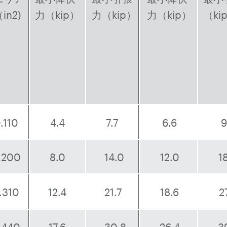
in
2
)
力（kip）
力（kip）
力（kip）
（ki
.110
4.4
7.7
6.6
9
.200
8.0
14.0
12.0
1
.310
12.4
21.7
18.6
2
.440
17.6
30.8
26.4
3