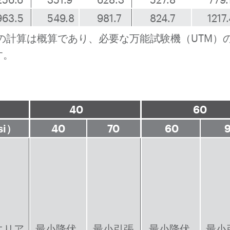
963.5
549.8
981.7
824.7
1217
の計算は概算であり、必要な万能試験機（UTM）
す。
40
60
i）
40
70
60
エリア
最小降伏
最小引張
最小降伏
最小