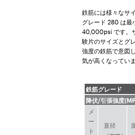
鉄筋には様々なサ
グレード 280 は
40,000psi
験片のサイズとグ
強度の鉄筋で意図
気が高くなってい
鉄筋グレード
降伏/引張強度(MP
メ
ー
直径
ト