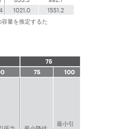
.4
1021.0
1551.2
の容量を推定するた
75
90
75
100
最小引
引張力
最小降伏