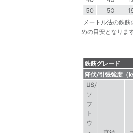
50
50
1
メートル法の鉄筋
めの目安となりま
鉄筋グレード
降伏/引張強度（ks
US/
ソ
フ
ト
ウ
ェ
直径