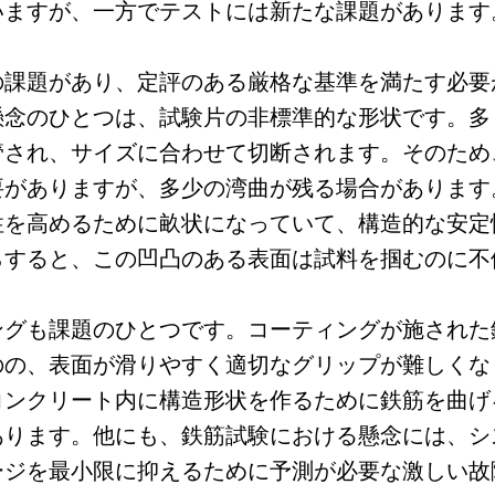
いますが、一方でテストには新たな課題があります
の課題があり、定評のある厳格な基準を満たす必要
懸念のひとつは、試験片の非標準的な形状です。多
管され、サイズに合わせて切断されます。そのため
要がありますが、多少の湾曲が残る場合があります
性を高めるために畝状になっていて、構造的な安定
らすると、この凹凸のある表面は試料を掴むのに不
ングも課題のひとつです。コーティングが施された
のの、表面が滑りやすく適切なグリップが難しくな
コンクリート内に構造形状を作るために鉄筋を曲げ
あります。他にも、鉄筋試験における懸念には、シ
ージを最小限に抑えるために予測が必要な激しい故