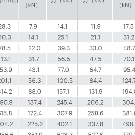
（mm
2
)
力（kN）
力（kN）
（kN）
（kN
28.3
7.9
14.1
11.9
17.5
50.3
14.1
25.1
21.1
31.2
78.5
22.0
39.3
33.0
48.
113.1
31.7
56.5
47.5
70.1
153.9
43.1
77.0
64.7
95.
201.1
56.3
100.5
84.4
124.
314.2
88.0
157.1
131.9
194.
90.9
137.4
245.4
206.2
304
615.8
172.4
307.9
258.6
381.
04.2
225.2
402.1
337.8
498
256.6
351.9
628.3
527.8
779.