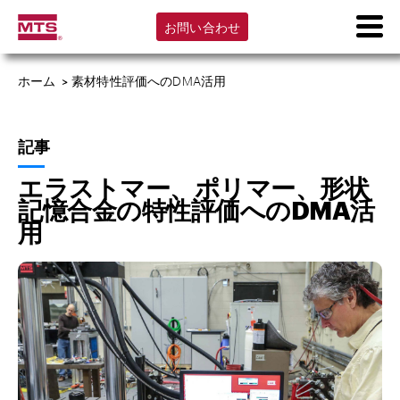
お問い合わせ
ホーム
>
素材特性評価へのDMA活用
記事
エラストマー、ポリマー、形状
記憶合金の特性評価へのDMA活
用