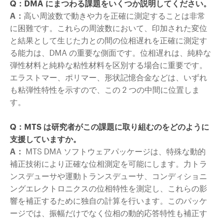
Q：DMA にまつわる課題をいくつか説明してください。
A：
高い周波数で動きや力を正確に測定することは非常
に困難です。これらの周波数において、印加された変位
と結果として生じた力との間の位相遅れを正確に測定す
る能力は、DMA の重要な側面です。位相遅れは、純粋な
弾性材料と純粋な粘性材料を区別する場合に重要です。
エラストマー、ポリマー、形状記憶合金などは、いずれ
も粘弾性特性を示すので、この 2 つの中間に位置しま
す。
Q：MTS は研究者がこの課題に取り組むのをどのように
支援していますか。
A：
MTS DMA ソフトウェアパッケージは、特殊な動的
補正技術により正確な位相測定を可能にします。力トラ
ンスデューサや運動トランスデューサ、コンディショニ
ングエレクトロニクスの位相特性を測定し、これらの影
響を補正するために独自の計算を行います。このパッケ
ージでは、振幅だけでなく位相の動的応答特性も補正す