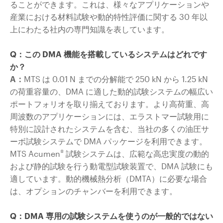
ることができます。これは、様々なアプリケーションや
産業における材料試験や動的特性評価に関する 30 年以
上にわたる社内の専門知識を表しています。
Q：この DMA 機能を搭載しているシステムはどれです
か？
A：
MTS は 0.01 N までの分解能で 250 kN から 1.25 kN
の荷重容量の、DMA に適した動的試験システムの幅広い
ポートフォリオを取り揃えております。より高荷重、高
周波数のアプリケーションには、エラストマー試験用に
特別に設計されたシステムを含む、当社の多くの油圧サ
ーボ試験システムで DMA パッケージを利用できます。
®
MTS Acumen
試験システムは、広範な高忠実度の動的
および静的試験を行う動電型試験装置で、DMA 試験にも
適しています。動的機械熱分析（DMTA）に必要な場合
は、オプションのチャンバーを利用できます。
Q：DMA 専用の試験システムを使うのが一般的ではない