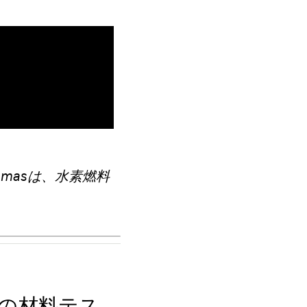
omasは、水素燃料
の材料テス