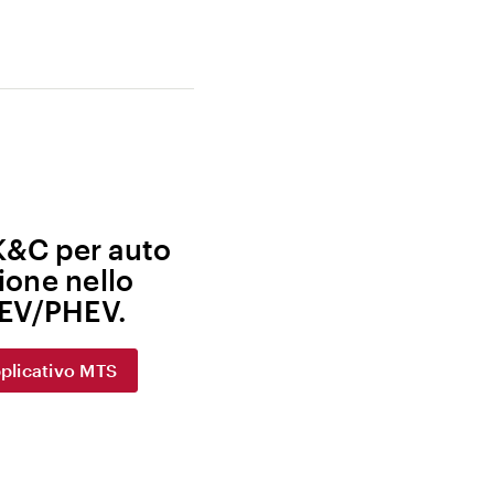
K&C per auto
ione nello
 EV/PHEV.
plicativo MTS