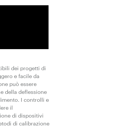
bili dei progetti di
ggero e facile da
ione può essere
e della deflessione
imento. I controlli e
ere il
one di dispositivi
etodi di calibrazione