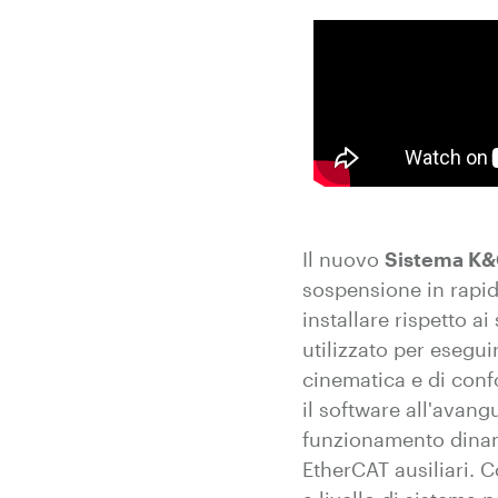
Il nuovo
Sistema K&
sospensione in rapida
installare rispetto 
utilizzato per esegu
cinematica e di confo
il software all'avang
funzionamento dinami
EtherCAT ausiliari. C