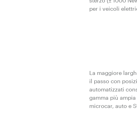
sterzo (± 1000 Ne
per i veicoli elettri
La maggiore largh
il passo con posi
automatizzati con
gamma più ampia di
microcar, auto e S