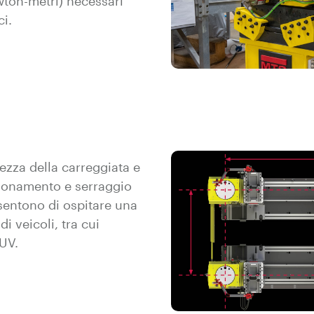
wton-metri) necessari
ci.
ezza della carreggiata e
zionamento e serraggio
sentono di ospitare una
 veicoli, tra cui
UV.