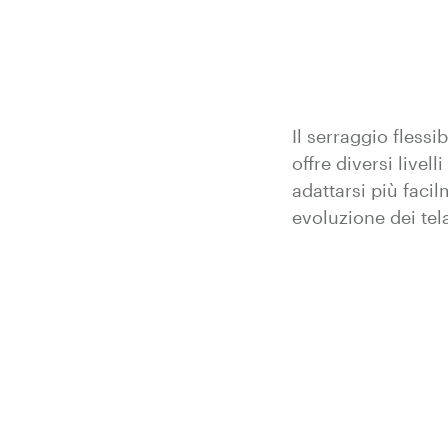
Il serraggio flessi
offre diversi livell
adattarsi più facil
evoluzione dei telai