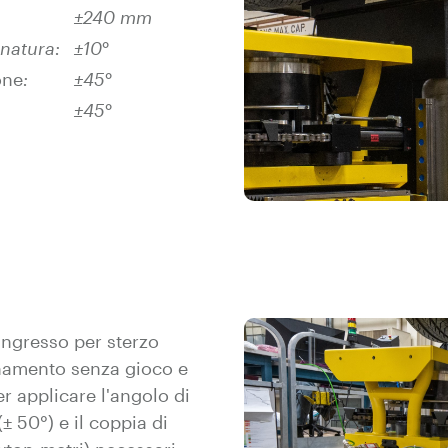
±240 mm
anatura:
±10°
one
:
±45°
±45°
ingresso per sterzo
namento senza gioco e
r applicare l'angolo di
± 50°) e il coppia di