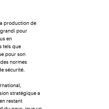
la production de
a grandi pour
sus en
s tels que
nue pour son
t des normes
de sécurité.
rnational,
sion stratégique a
 en restant
ud du pays, joue un