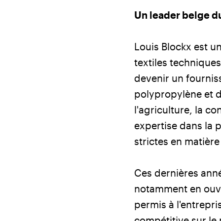
Un leader belge du
Louis Blockx est u
textiles techniques
devenir un fournis
polypropylène et d
l'agriculture, la c
expertise dans la 
strictes en matière
Ces dernières année
notamment en ouvra
permis à l'entrepri
compétitive sur le