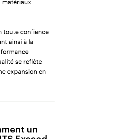
s matériaux
n toute confiance
t ainsi à la
erformance
lité se reflète
ine expansion en
mment un
MTS Exceed