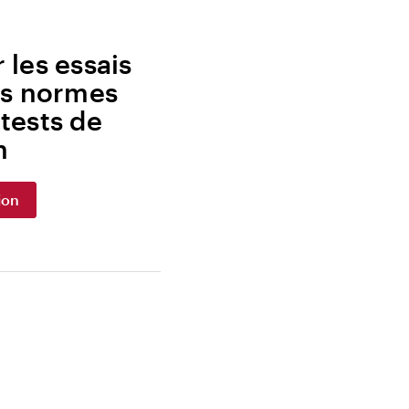
 les essais
les normes
tests de
n
ion