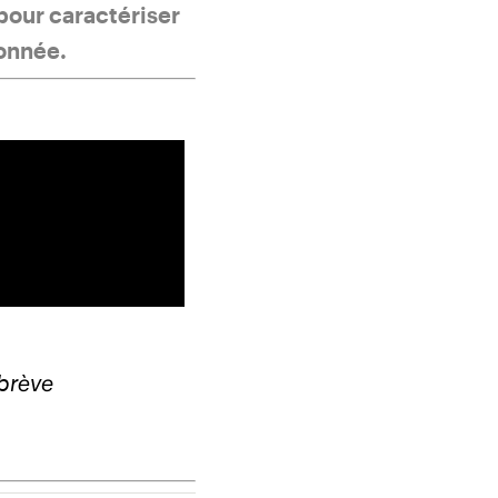
 pour caractériser
donnée.
brève