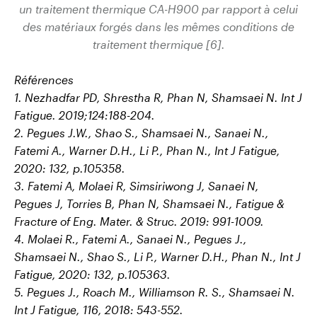
un traitement thermique CA-H900
par rapport à celui
des matériaux forgés dans
les mêmes conditions de
traitement thermique [6].
Références
1. Nezhadfar PD, Shrestha R, Phan N, Shamsaei N. Int J
Fatigue. 2019;124:188-204.
2. Pegues J.W., Shao S., Shamsaei N., Sanaei N.,
Fatemi A., Warner D.H., Li P., Phan N., Int J Fatigue,
2020: 132, p.105358.
3. Fatemi A, Molaei R, Simsiriwong J, Sanaei N,
Pegues J, Torries B, Phan N, Shamsaei N., Fatigue &
Fracture of Eng. Mater. & Struc. 2019: 991-1009.
4. Molaei R., Fatemi A., Sanaei N., Pegues J.,
Shamsaei N., Shao S., Li P., Warner D.H., Phan N., Int J
Fatigue, 2020: 132, p.105363.
5. Pegues J., Roach M., Williamson R. S., Shamsaei N.
Int J Fatigue, 116, 2018: 543-552.