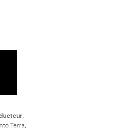
nducteur
,
nto Terra,