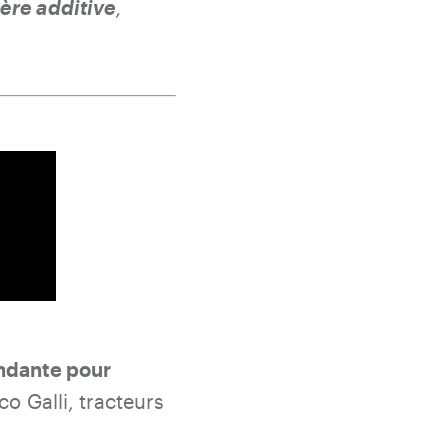
ère additive
,
endante pour
co Galli, tracteurs