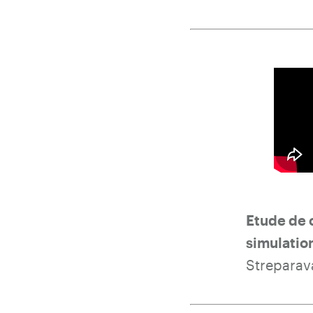
Etude de c
simulatio
Streparav