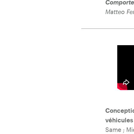
Comportem
Matteo Fer
Conceptio
véhicules
Same ; Mi