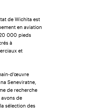
Etat de Wichita est
ppement en aviation
(320 000 pieds
crés à
erciaux et
 main-d’œuvre
una Seneviratne,
mme de recherche
s avons de
la sélection des