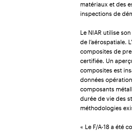
matériaux et des es
inspections de dém
Le NIAR utilise son
de l’aérospatiale.
composites de premi
certifiée. Un aperç
composites est ins
données opérationn
composants métalli
durée de vie des s
méthodologies exis
« Le F/A-18 a été 