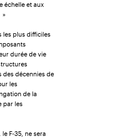
e échelle et aux
 »
es plus difficiles
omposants
leur durée de vie
structures
s des décennies de
ur les
ngation de la
 par les
le F-35, ne sera