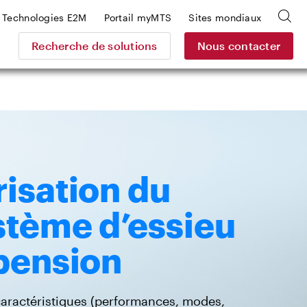
Technologies E2M
Portail myMTS
Sites mondiaux
Recherche de solutions
Nous contacter
isation du
stème d’essieu
pension
aractéristiques (
performances, modes,