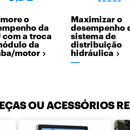
imore o
Maximizar o
empenho da
desempenho 
 com a troca
sistema de
módulo da
distribuição
ba/motor
hidráulica
PEÇAS OU ACESSÓRIOS R