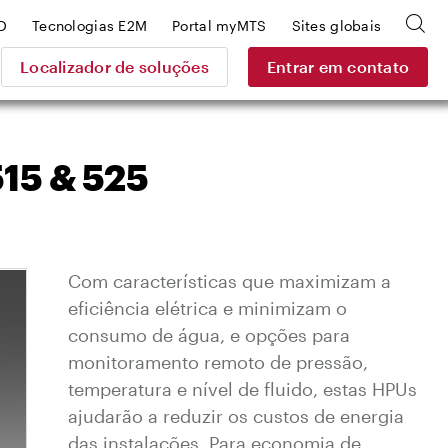
D
Tecnologias E2M
Portal myMTS
Sites globais
Localizador de soluções
Entrar em contato
515 & 525
Com características que maximizam a
eficiência elétrica e minimizam o
consumo de água, e opções para
monitoramento remoto de pressão,
temperatura e nível de fluido, estas HPUs
ajudarão a reduzir os custos de energia
das instalações. Para economia de