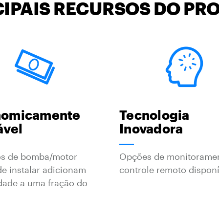
CIPAIS RECURSOS DO PR
nomicamente
Tecnologia
ável
Inovadora
s de bomba/motor
Opções de monitorame
de instalar adicionam
controle remoto disponí
dade a uma fração do