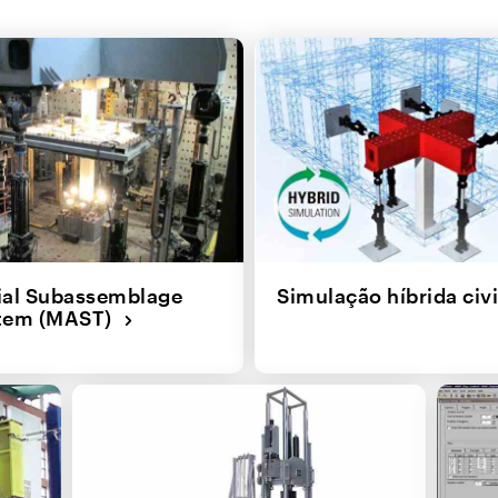
ial Subassemblage
Simulação híbrida civ
stem (MAST)