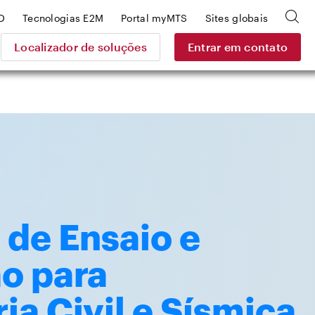
D
Tecnologias E2M
Portal myMTS
Sites globais
Localizador de soluções
Entrar em contato
 de Ensaio e
o para
a Civil e Sísmica