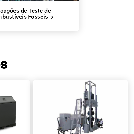
icações de Teste de
bustíveis Fósseis
OS