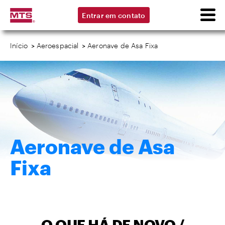
Entrar em contato
Início
>
Aeroespacial
>
Aeronave de Asa Fixa
Aeronave de Asa
Fixa
O QUE HÁ DE NOVO /