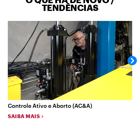
TENDÊNCIAS
Controle Ativo e Aborto (AC&A)
S
SAIBA MAIS
A